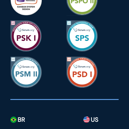
BR
US