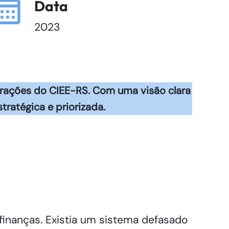
Data
2023
rações do CIEE-RS. Com uma visão clara
ratégica e priorizada.
finanças. Existia um sistema defasado