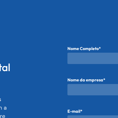
Nome Completo*
tal
Nome da empresa*
s
m a
E-mail*
re