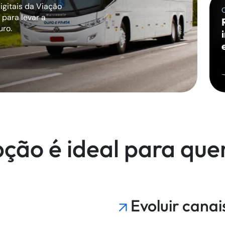
igitais da Viação
para levar a
uro.
ção é ideal para que
Evoluir canai