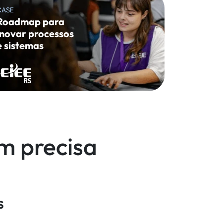
CASE
Roadmap para
inovar processos
e sistemas
m precisa
s