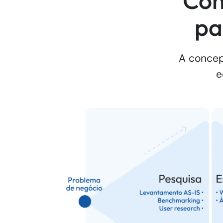
Com
par
A concep
e