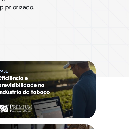
 priorizado.
CASE
Eficiência e
previsibilidade na
indústria do tabaco