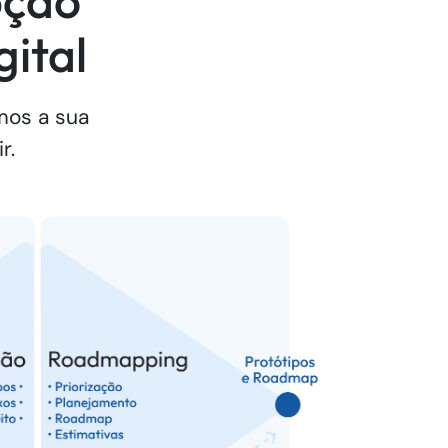
pção
ital
mos a sua
r.