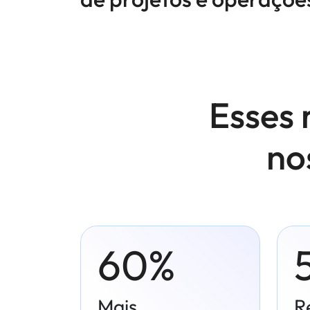
Esses 
nos
60%
Mais
R