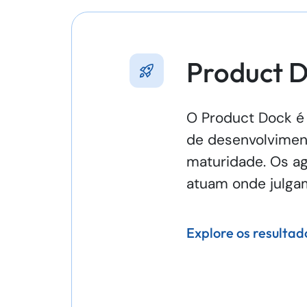
Product D
O Product Dock é 
de desenvolviment
maturidade. Os age
atuam onde julgam
Explore os resulta
Com abordagem Spec-
Backlog estruturado