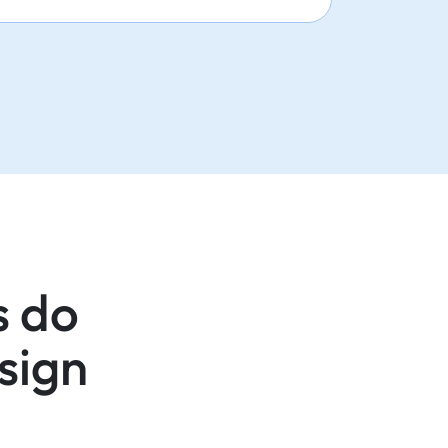
s do
sign