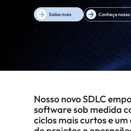
Saiba mais
Conheça nosso 
Nosso novo SDLC empo
software sob medida c
ciclos mais curtos e u
de projetos e operações