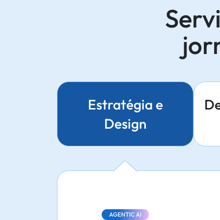
Serv
jor
Estratégia e
De
Design