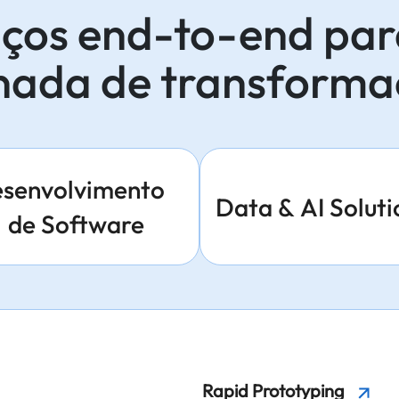
iços end-to-end par
nada de transform
senvolvimento
Data & AI Soluti
de Software
Rapid Prototyping