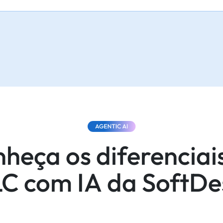
heça os diferenciai
C com IA da SoftDe