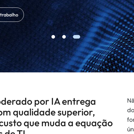
trabalho
derado por IA entrega
Nã
om qualidade superior,
do
fo
m custo que muda a equação
ún
 de TI.