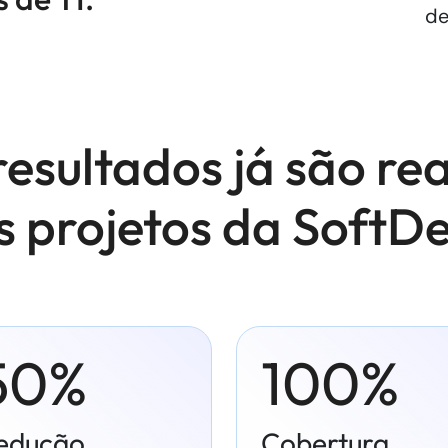
de
resultados já são re
 projetos da SoftDe
50%
100%
edução
Cobertura