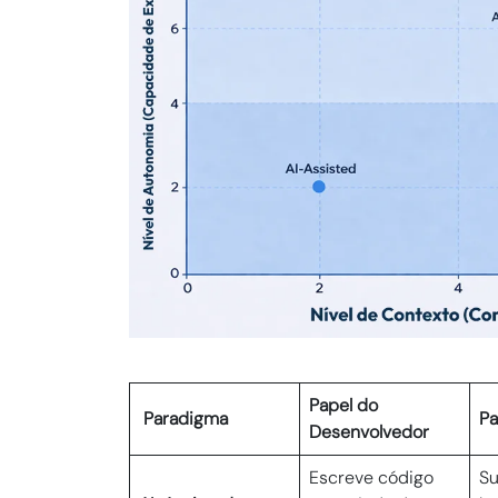
Papel do
Paradigma
Pa
Desenvolvedor
Escreve código
Su