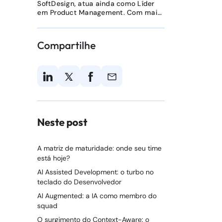
SoftDesign, atua ainda como Líder
em Product Management. Com mais
de 15 anos atuando na área de
Tecnologia, já desempenhou papéis
variados, incluindo gerência de
Compartilhe
projetos, análise de sistemas,
programação Java e melhoria de
processos. É Mestre em
Administração pela UFRGS, onde
estudou métodos de
desenvolvimento de produtos
digitais inovadores. É Bacharel em
Matemática Aplicada e possui pós-
graduação em Governança de TI e
Neste post
Digital Business. Além disso, detém
certificações CSM, PMP e CFPS.
A matriz de maturidade: onde seu time
está hoje?
AI Assisted Development: o turbo no
teclado do Desenvolvedor
AI Augmented: a IA como membro do
squad
O surgimento do Context-Aware: o