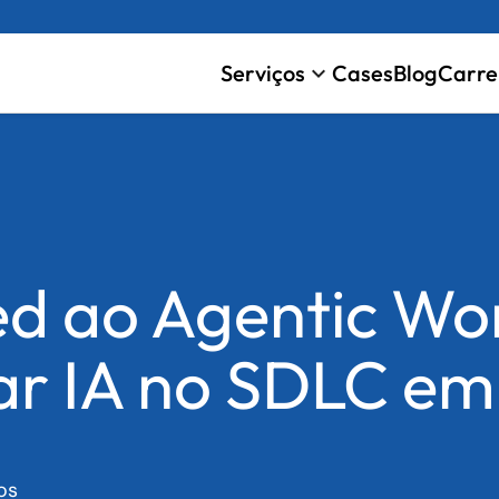
Serviços
Cases
Blog
Carre
keyboard_arrow_down
ed ao Agentic Wo
ar IA no SDLC e
os