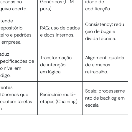
seadas no
Genéricos (LLM
idade de
quivo aberto.
pura).
codificação.
ntende
Consistency: redu
repositório
RAG: uso de dados
ção de bugs e
teiro e padrões
e docs internos.
dívida técnica.
 empresa.
aduz
Transformação
Alignment: qualida
pecificações de
de intenção
de e menos
to nível em
em lógica.
retrabalho.
digo.
gentes
Scale: processame
utônomos que
Raciocínio multi-
nto de backlog em
ecutam tarefas
etapas (Chaining).
escala.
m.