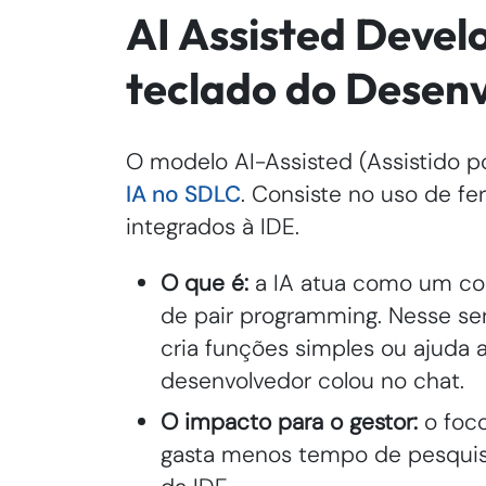
AI Assisted Devel
teclado do Desen
O modelo AI-Assisted (Assistido p
IA no SDLC
. Consiste no uso de fe
integrados à IDE.
O que é:
a IA atua como um cod
de pair programming. Nesse sen
cria funções simples ou ajuda 
desenvolvedor colou no chat.
O impacto para o gestor:
o foco
gasta menos tempo de pesquisa