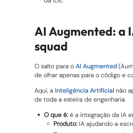
da IDE.
AI Augmented: a 
squad
O salto para o
AI Augmented
(Aum
de olhar apenas para o código e co
Aqui, a
Inteligência Artificial
não a
de toda a esteira de engenharia.
O que é:
é a integração da IA e
Produto:
IA ajudando a escre