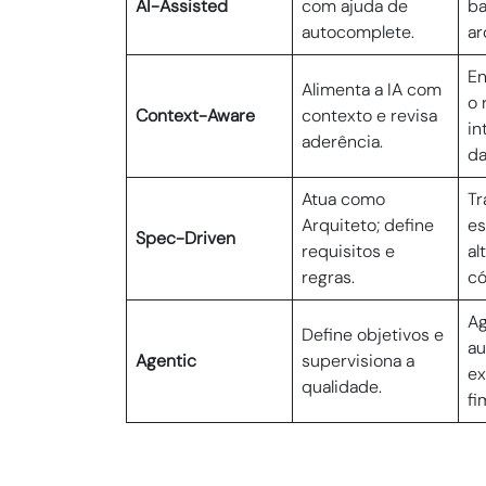
AI-Assisted
com ajuda de
ba
autocomplete.
ar
E
Alimenta a IA com
o 
Context-Aware
contexto e revisa
in
aderência.
da
Atua como
Tr
Arquiteto; define
es
Spec-Driven
requisitos e
al
regras.
có
A
Define objetivos e
a
Agentic
supervisiona a
ex
qualidade.
fi