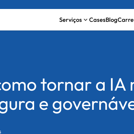
Serviços
Cases
Blog
Carre
keyboard_arrow_down
como tornar a IA
egura e governáve
s