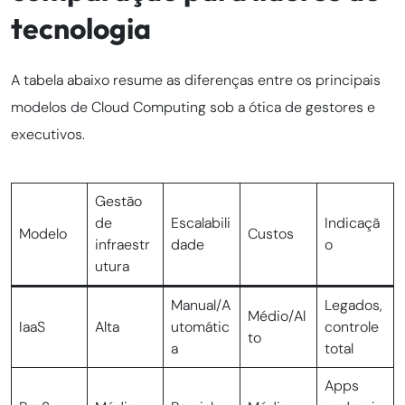
tecnologia
A tabela abaixo resume as diferenças entre os principais
modelos de Cloud Computing sob a ótica de gestores e
executivos.
Gestão
de
Escalabili
Indicaçã
Modelo
Custos
infraestr
dade
o
utura
Manual/A
Legados,
Médio/Al
IaaS
Alta
utomátic
controle
to
a
total
Apps