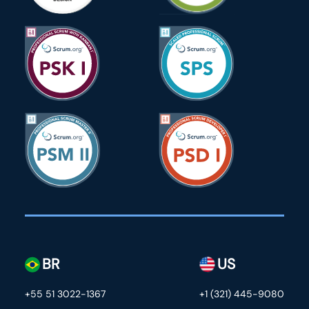
BR
US
+55 51 3022-1367
+1 (321) 445-9080