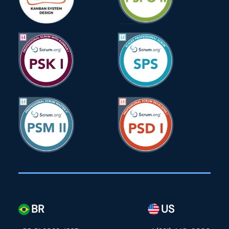
BR
US