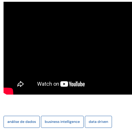
análise de dados
business intelligence
data driven