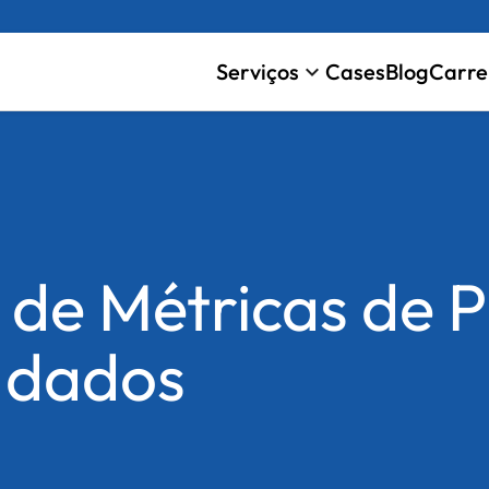
Serviços
Cases
Blog
Carre
keyboard_arrow_down
de Métricas de P
 dados