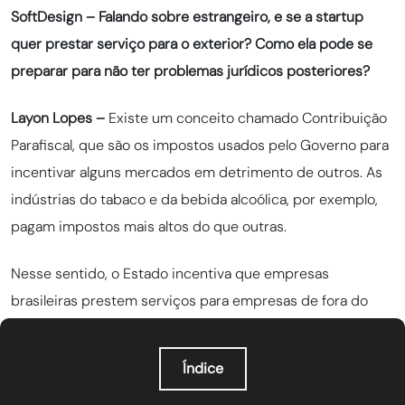
SoftDesign – Falando sobre estrangeiro, e se a startup
quer prestar serviço para o exterior? Como ela pode se
preparar para não ter problemas jurídicos posteriores?
Layon Lopes –
Existe um conceito chamado Contribuição
Parafiscal, que são os impostos usados pelo Governo para
incentivar alguns mercados em detrimento de outros. As
indústrias do tabaco e da bebida alcoólica, por exemplo,
pagam impostos mais altos do que outras.
Nesse sentido, o Estado incentiva que empresas
brasileiras prestem serviços para empresas de fora do
país – porque isso significa mais dinheiro em território
nacional. Então os impactos tributários não irão onerar o
Índice
negócio.
Claro que a empresa estrangeira que vai
O que é orquestração de agentes de IA?
Por que a orquestração de agentes de IA importa