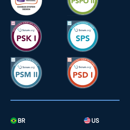
BR
US