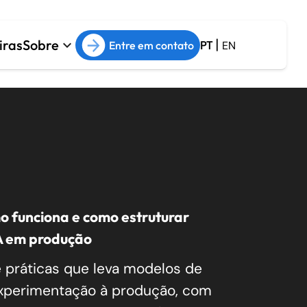
|
iras
Sobre
keyboard_arrow_down
Entre em contato
PT
EN
Arquitetura e Cloud
Sobre
ESG
arrow_forward
Arquitetura de Software
arrow_forward
Cloud Management
arrow_forward
s de
Cloud Migration
arrow_forward
DevOps
o funciona e como estruturar
A em produção
 práticas que leva modelos de
xperimentação à produção, com