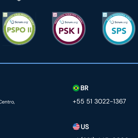
BR
+55 51 3022-1367
Centro,
US