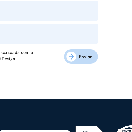
ê concorda com a
Enviar
ftDesign.