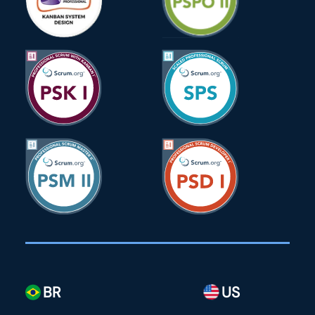
BR
US