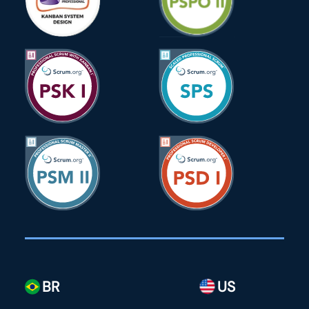
BR
US