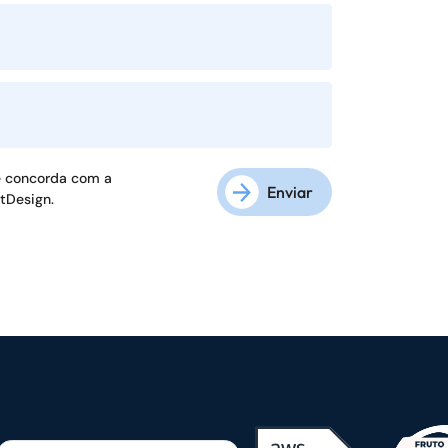
ê concorda com a
Enviar
ftDesign.