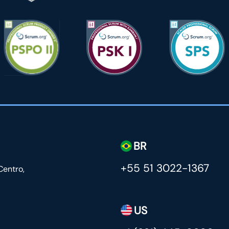
BR
+55 51 3022-1367
Centro,
US