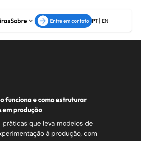
|
iras
Sobre
keyboard_arrow_down
Entre em contato
PT
EN
Arquitetura e Cloud
Sobre
ESG
arrow_forward
Arquitetura de Software
arrow_forward
Cloud Management
arrow_forward
s de
Cloud Migration
arrow_forward
DevOps
o funciona e como estruturar
A em produção
 práticas que leva modelos de
xperimentação à produção, com