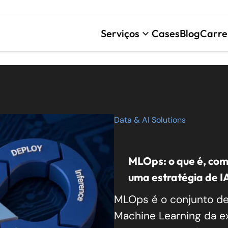
Serviços
Cases
Blog
Carre
keyboard_arrow_down
Data & AI Solutions
MLOps: o que é, com
uma estratégia de I
MLOps é o conjunto de
Machine Learning da e