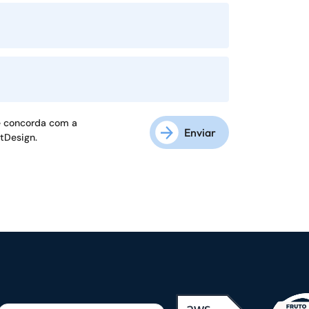
ê concorda com a
Enviar
ftDesign.