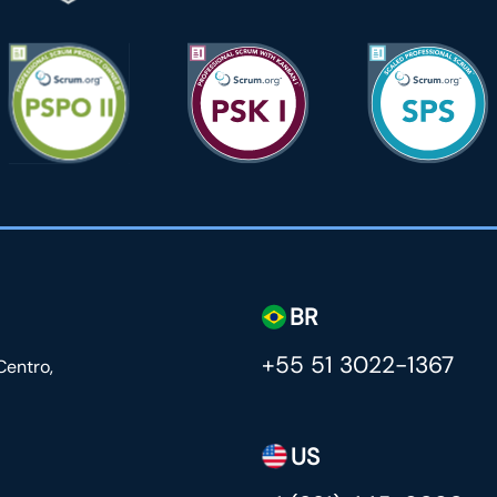
BR
+55 51 3022-1367
Centro,
US