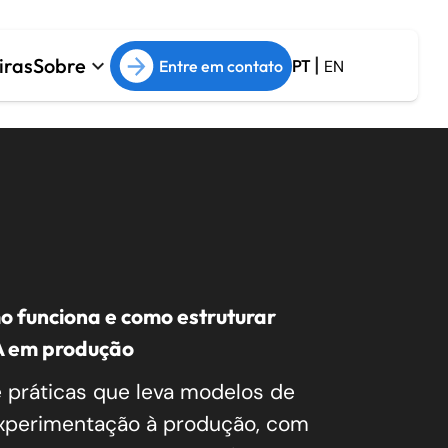
|
iras
Sobre
keyboard_arrow_down
Entre em contato
PT
EN
o funciona e como estruturar
A em produção
 práticas que leva modelos de
xperimentação à produção, com