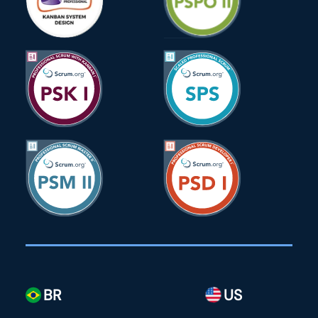
BR
US