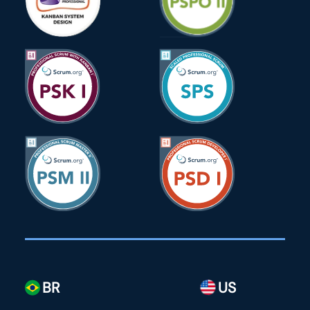
BR
US