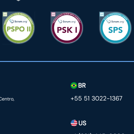
BR
+55 51 3022-1367
Centro,
US