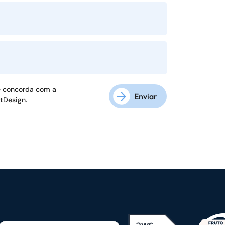
ê concorda com a
Enviar
ftDesign.