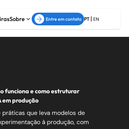
|
iras
Sobre
keyboard_arrow_down
Entre em contato
PT
EN
Arquitetura e Cloud
Sobre
ESG
arrow_forward
Arquitetura de Software
arrow_forward
Cloud Management
arrow_forward
s de
Cloud Migration
arrow_forward
DevOps
o funciona e como estruturar
A em produção
 práticas que leva modelos de
xperimentação à produção, com