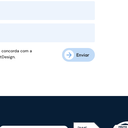
ê concorda com a
Enviar
ftDesign.