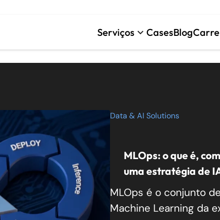
rning
Serviços
Cases
Blog
Carre
keyboard_arrow_down
Data & AI Solutions
MLOps: o que é, com
uma estratégia de I
MLOps é o conjunto de
Machine Learning da e