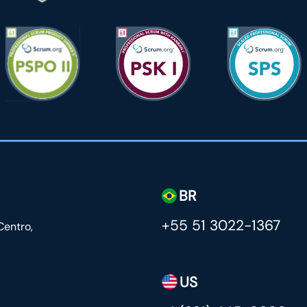
BR
+55 51 3022-1367
Centro,
US