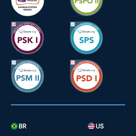
BR
US