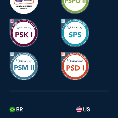
BR
US