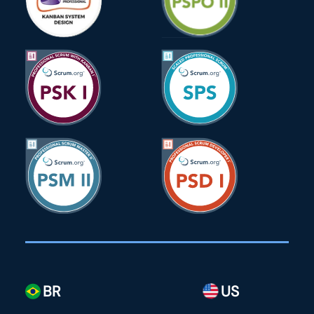
BR
US