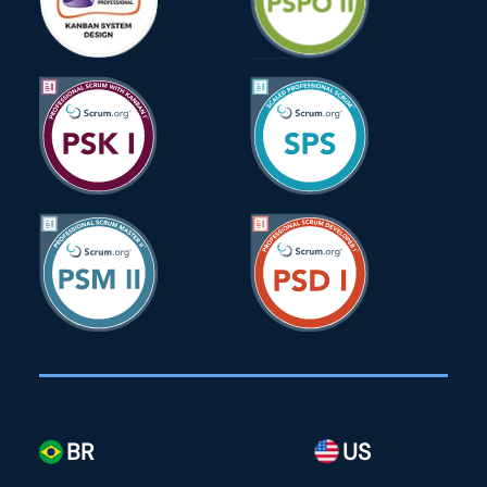
BR
US