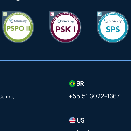
BR
+55 51 3022-1367
Centro,
US