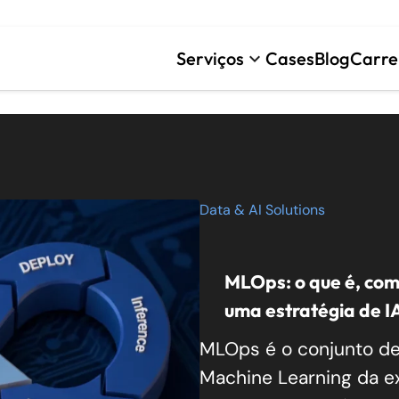
stomizado
Serviços
Cases
Blog
Carre
keyboard_arrow_down
Data & AI Solutions
MLOps: o que é, com
uma estratégia de I
MLOps é o conjunto de
Machine Learning da e