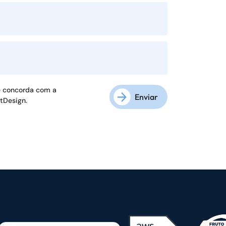
ê concorda com a
Enviar
ftDesign.