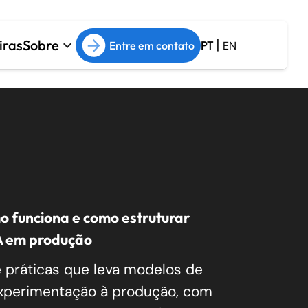
|
iras
Sobre
keyboard_arrow_down
Entre em contato
PT
EN
o funciona e como estruturar
A em produção
 práticas que leva modelos de
xperimentação à produção, com