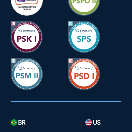
BR
US