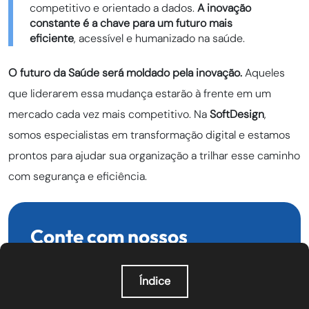
competitivo e orientado a dados.
A inovação
constante é a chave para um futuro mais
eficiente
, acessível e humanizado na saúde.
O futuro da Saúde será moldado pela inovação.
Aqueles
que liderarem essa mudança estarão à frente em um
mercado cada vez mais competitivo. Na
SoftDesign
,
somos especialistas em transformação digital e estamos
prontos para ajudar sua organização a trilhar esse caminho
com segurança e eficiência.
Conte com nossos
especialistas!
Índice
O que é orquestração de agentes de IA?
Faça um diagnóstico aprofundado e conte com a
Por que a orquestração de agentes de IA importa