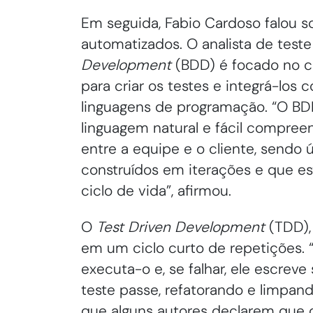
Em seguida, Fabio Cardoso falou s
automatizados. O analista de test
Development
(BDD) é focado no c
para criar os testes e integrá-los
linguagens de programação. “O BD
linguagem natural e fácil compreens
entre a equipe e o cliente, sendo 
construídos em iterações e que es
ciclo de vida”, afirmou.
O
Test Driven Development
(TDD),
em um ciclo curto de repetições. 
executa-o e, se falhar, ele escrev
teste passe, refatorando e limpan
que alguns autores declarem que o