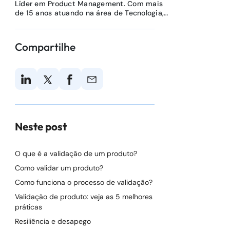
Líder em Product Management. Com mais
de 15 anos atuando na área de Tecnologia,
já desempenhou papéis variados, incluindo
gerência de projetos, análise de sistemas,
programação Java e melhoria de processos.
Compartilhe
É Mestre em Administração pela UFRGS,
onde estudou métodos de desenvolvimento
de produtos digitais inovadores. É Bacharel
em Matemática Aplicada e possui pós-
graduação em Governança de TI e Digital
Business. Além disso, detém certificações
CSM, PMP e CFPS.
Neste post
O que é a validação de um produto?
Como validar um produto?
Como funciona o processo de validação?
Validação de produto: veja as 5 melhores
práticas
Resiliência e desapego