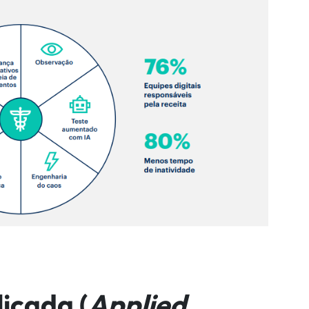
icada (
Applied