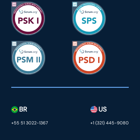
BR
US
+55 51 3022-1367
+1 (321) 445-9080