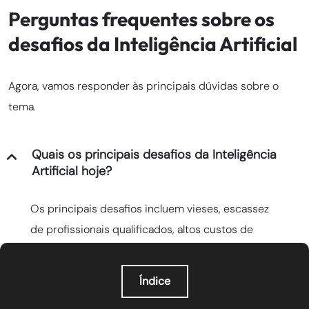
Perguntas frequentes sobre os
desafios da Inteligência Artificial
Agora, vamos responder às principais dúvidas sobre o
tema.
Quais os principais desafios da Inteligência
Artificial hoje?
Os principais desafios incluem vieses, escassez
de profissionais qualificados, altos custos de
implementação, integração com sistemas
legados e custos com manutenção contínua dos
Índice
sistemas de IA.
O que é orquestração de agentes de IA?
Por que a orquestração de agentes de IA importa