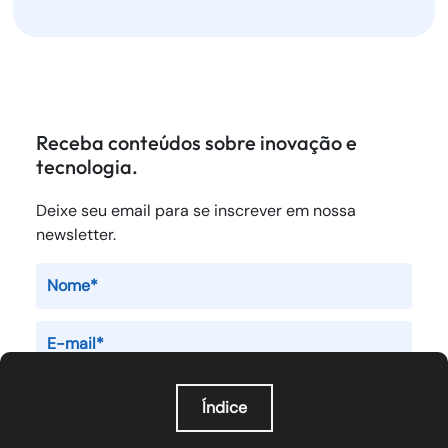
Receba conteúdos sobre inovação e
tecnologia.
Deixe seu email para se inscrever em nossa
newsletter.
Ao submeter seus dados, você concorda com a
Política de
Índice
Privacidade
da SoftDesign.
O que é orquestração de agentes de IA?
Por que a orquestração de agentes de IA importa