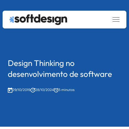
keyboard_arrow_down
Estratégia e Design
keyboard_arrow_down
keyboard_arrow_down
Serviços
Desenvolvimento de Software
Rapid Prototyping
keyboard_arrow_down
Cases
Data & AI Solutions
Concepção para Transformação Digital
Desenvolvimento de Software
Design Thinking no
keyboard_arrow_down
Blog
Arquitetura e Cloud
Concepção de Produtos Digitais
Sustentação de Software
AI Discovery
desenvolvimento de software
Carreiras
Experimentação de Mercado
Modernização de Software Legado
Engenharia de Dados
Arquitetura de Software
29/10/2019
28/10/2024
5 minutos
keyboard_arrow_down
Sobre
Sobre
UX Design
Outsourcing
Desenvolvimento de Agentes de IA e Machine Learning
Cloud Management
Entre em contato
ESG
Cloud Migration
|
PT
EN
DevOps