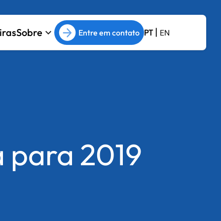
|
iras
Sobre
keyboard_arrow_down
Entre em contato
PT
EN
a para 2019