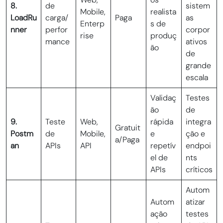
8.
de
sistem
Mobile,
realista
LoadRu
carga/
Paga
as
Enterp
s de
nner
perfor
corpor
rise
produç
mance
ativos
ão
de
grande
escala
Validaç
Testes
ão
de
9.
Teste
Web,
rápida
integra
Gratuit
Postm
de
Mobile,
e
ção e
a/Paga
an
APIs
API
repetív
endpoi
el de
nts
APIs
críticos
Autom
Autom
atizar
ação
testes