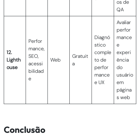
os de
QA
Avaliar
perfor
Diagnó
mance
Perfor
stico
e
mance,
12.
comple
experi
SEO,
Gratuit
Lighth
Web
to de
ência
acessi
a
ouse
perfor
do
bilidad
mance
usuário
e
e UX
em
página
s web
Conclusão