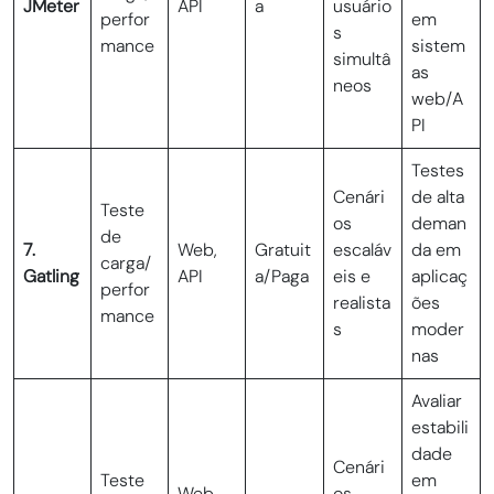
JMeter
API
a
usuário
perfor
em
s
mance
sistem
simultâ
as
neos
web/A
PI
Testes
Cenári
de alta
Teste
os
deman
de
7.
Web,
Gratuit
escaláv
da em
carga/
Gatling
API
a/Paga
eis e
aplicaç
perfor
realista
ões
mance
s
moder
nas
Avaliar
estabili
dade
Cenári
Teste
em
Web,
os