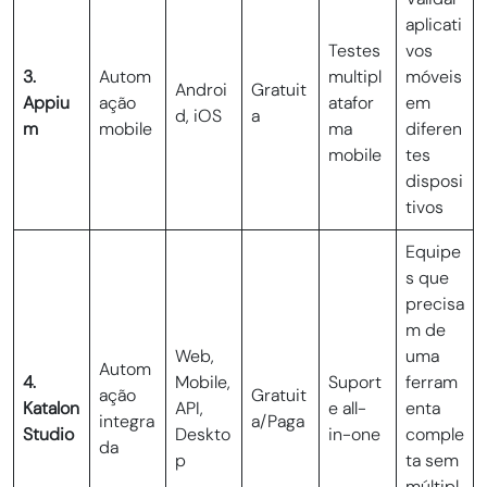
aplicati
Testes
vos
3.
Autom
multipl
móveis
Androi
Gratuit
Appiu
ação
atafor
em
d, iOS
a
m
mobile
ma
diferen
mobile
tes
disposi
tivos
Equipe
s que
precisa
m de
Web,
uma
Autom
4.
Mobile,
Suport
ferram
ação
Gratuit
Katalon
API,
e all-
enta
integra
a/Paga
Studio
Deskto
in-one
comple
da
p
ta sem
múltipl