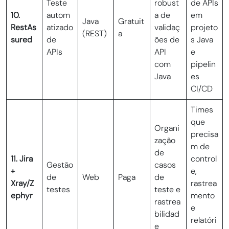
Teste
robust
de APIs
10.
autom
a de
em
Java
Gratuit
RestAs
atizado
validaç
projeto
(REST)
a
sured
de
ões de
s Java
APIs
API
e
com
pipelin
Java
es
CI/CD
Times
que
Organi
precisa
zação
m de
de
11. Jira
control
Gestão
casos
+
e,
de
Web
Paga
de
Xray/Z
rastrea
testes
teste e
ephyr
mento
rastrea
e
bilidad
relatóri
e