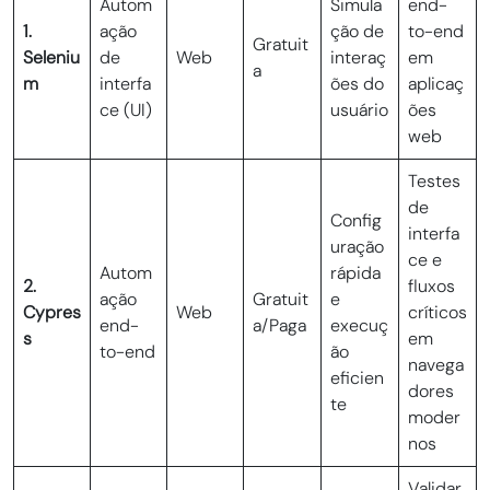
Autom
Simula
end-
1.
ação
ção de
to-end
Gratuit
Seleniu
de
Web
interaç
em
a
m
interfa
ões do
aplicaç
ce (UI)
usuário
ões
web
Testes
de
Config
interfa
uração
ce e
Autom
rápida
2.
fluxos
ação
Gratuit
e
Cypres
Web
críticos
end-
a/Paga
execuç
s
em
to-end
ão
navega
eficien
dores
te
moder
nos
Validar