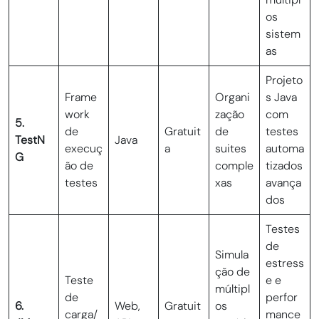
os
sistem
as
Projeto
Frame
Organi
s Java
work
zação
com
5.
de
Gratuit
de
testes
TestN
Java
execuç
a
suites
automa
G
ão de
comple
tizados
testes
xas
avança
dos
Testes
de
Simula
estress
ção de
Teste
e e
múltipl
de
perfor
6.
Web,
Gratuit
os
carga/
mance