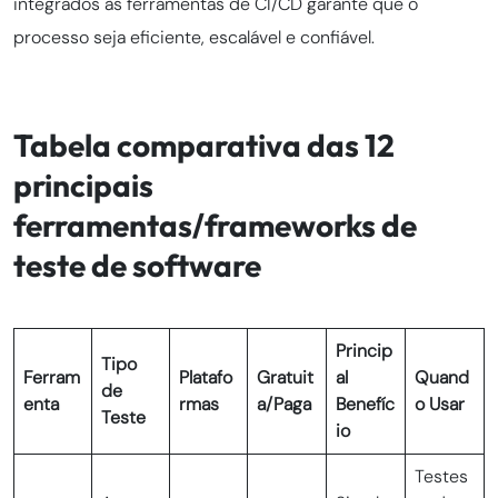
integrados às ferramentas de CI/CD garante que o
processo seja eficiente, escalável e confiável.
Tabela comparativa das 12
principais
ferramentas/frameworks de
teste de software
Princip
Tipo
Ferram
Platafo
Gratuit
al
Quand
de
enta
rmas
a/Paga
Benefíc
o Usar
Teste
io
Testes