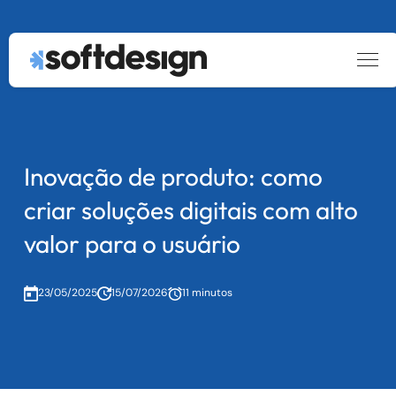
keyboard_arrow_down
Estratégia e Design
keyboard_arrow_down
keyboard_arrow_down
Serviços
Desenvolvimento de Software
Rapid Prototyping
Concepção para Transformação
Inovação de produto: como
keyboard_arrow_down
Cases
Data & AI Solutions
Desenvolvimento de Software
Digital
criar soluções digitais com alto
keyboard_arrow_down
Blog
Arquitetura e Cloud
Concepção de Produtos Digitais
Sustentação de Software
AI Discovery
valor para o usuário
Modernização de Software
Carreiras
Experimentação de Mercado
Engenharia de Dados
Arquitetura de Software
Legado
23/05/2025
15/07/2026
11 minutos
Desenvolvimento de Agentes de
keyboard_arrow_down
Sobre
Sobre
UX Design
Outsourcing
Cloud Management
IA e Machine Learning
Entre em contato
ESG
Cloud Migration
|
PT
EN
DevOps