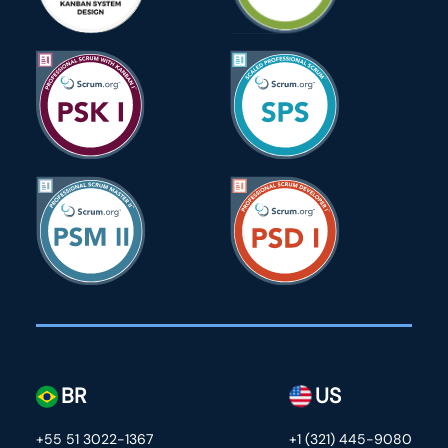
BR
US
+55 51 3022-1367
+1 (321) 445-9080