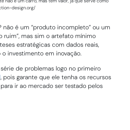
te não é um carro, mas tem valor, já que serve como
ction-design.org/
P não é um “produto incompleto” ou um
 ruim”, mas sim o artefato mínimo
óteses estratégicas com dados reais,
 o investimento em inovação.
série de problemas logo no primeiro
l
, pois garante que ele tenha os recursos
para ir ao mercado ser testado pelos