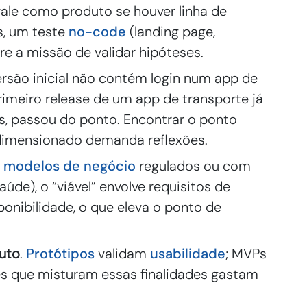
vale como produto se houver linha de
s, um teste
no-code
(landing page,
re a missão de validar hipóteses.
ersão inicial não contém login num app de
primeiro release de um app de transporte já
s, passou do ponto. Encontrar o ponto
rdimensionado demanda reflexões.
m
modelos de negócio
regulados ou com
Saúde), o “viável” envolve requisitos de
ponibilidade, o que eleva o ponto de
uto
.
Protótipos
validam
usabilidade
; MVPs
s que misturam essas finalidades gastam