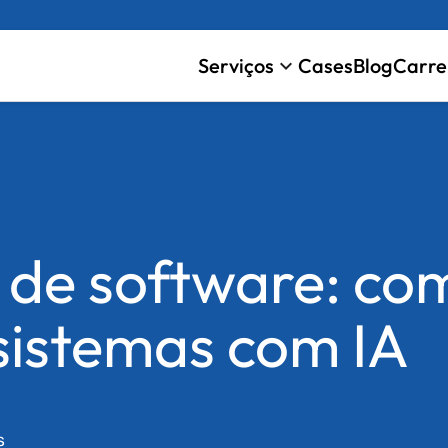
Serviços
Cases
Blog
Carre
keyboard_arrow_down
 de software: co
 sistemas com IA
s