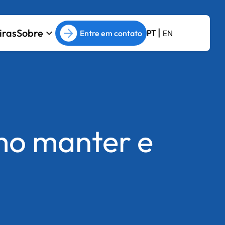
|
iras
Sobre
keyboard_arrow_down
Entre em contato
PT
EN
mo manter e