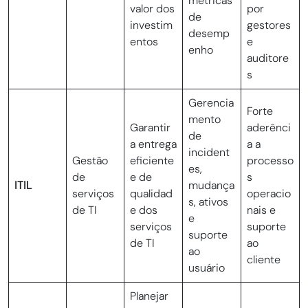
métricas
valor dos
por
de
investim
gestores
desemp
entos
e
enho
auditore
s
Gerencia
Forte
mento
Garantir
aderênci
de
a entrega
a a
incident
Gestão
eficiente
processo
es,
de
e de
s
ITIL
mudança
serviços
qualidad
operacio
s, ativos
de TI
e dos
nais e
e
serviços
suporte
suporte
de TI
ao
ao
cliente
usuário
Planejar