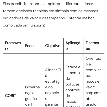
Eles possibilitam, por exemplo, que diferentes times
tomem decisões técnicas em sintonia com os mesmos
indicadores de valor e desempenho. Entenda melhor
como cada um funciona:
Framewo
Aplicaçã
Destaqu
Foco
Objetivo
rk
o
es
Orientad
o a
Estabele
Alinhar TI
complian
cimento
à
ce,
de
estratégi
riscos e
políticas,
Governa
a do
valor;
controle
nça e
negócio
amplame
COBIT
de
gestão
e
nte
riscos,
de TI
garantir
usado