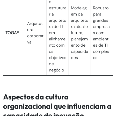
e
estrutura
Modelag
Robusto
r a
em da
para
arquitetu
arquitetu
grandes
Arquitet
ra de TI
ra atual e
empresa
ura
TOGAF
em
futura,
s com
corporati
alinhame
planejam
ambient
va
nto com
ento de
es de TI
os
capacida
complex
objetivos
des
os
de
negócio
Aspectos da cultura
organizacional que influenciam a
capacidade de inovação