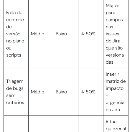
Migrar
Falta de
para
controle
campos
de
nas
versão
Médio
Baixo
↓ 50%
issues
no plano
do Jira
ou
que são
scripts
versiona
das
Inserir
Triagem
matriz de
de bugs
impacto
Médio
Baixo
↓ 50%
sem
×
critérios
urgência
no Jira
Ritual
quinzenal