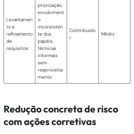
priorização,
envolviment
Levantamen
o
to e
inconsisten
Contribuido
refinamento
te dos
Médio
r
de
papéis,
requisitos
técnicas
informais
sem
reaproveita
mento
Redução concreta de risco
com ações corretivas