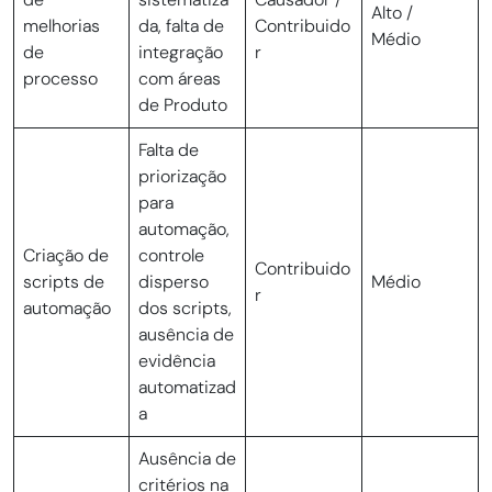
Alto /
melhorias
da, falta de
Contribuido
Médio
de
integração
r
processo
com áreas
de Produto
Falta de
priorização
para
automação,
Criação de
controle
Contribuido
scripts de
disperso
Médio
r
automação
dos scripts,
ausência de
evidência
automatizad
a
Ausência de
critérios na