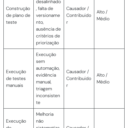
desalinhado
Construção
, falta de
Causador /
Alto /
de plano de
versioname
Contribuido
Médio
teste
nto,
r
ausência de
critérios de
priorização
Execução
sem
automação,
Execução
Causador /
evidência
Alto /
de testes
Contribuido
manual,
Médio
manuais
r
triagem
inconsisten
te
Melhoria
Execução
não
de
sistematiza
Causador /