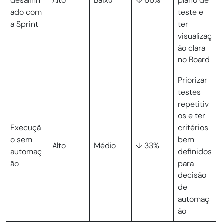
desalinh
Alto
Baixo
↓ 66%
plano de
ado com
teste e
a Sprint
ter
visualizaç
ão clara
no Board
Priorizar
testes
repetitiv
os e ter
Execuçã
critérios
o sem
bem
Alto
Médio
↓ 33%
automaç
definidos
ão
para
decisão
de
automaç
ão