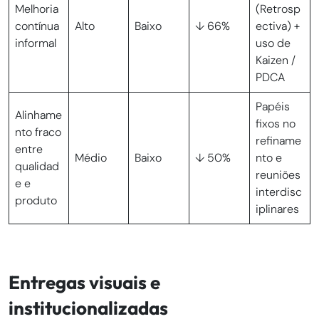
Melhoria
(Retrosp
contínua
Alto
Baixo
↓ 66%
ectiva) +
informal
uso de
Kaizen /
PDCA
Papéis
Alinhame
fixos no
nto fraco
refiname
entre
Médio
Baixo
↓ 50%
nto e
qualidad
reuniões
e e
interdisc
produto
iplinares
Entregas visuais e
institucionalizadas