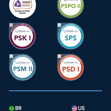
BR
US