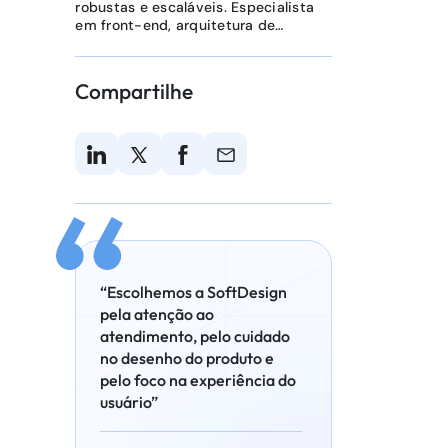
robustas e escaláveis. Especialista
em front-end, arquitetura de
aplicações e engenharia de
plataformas, com foco em
tecnologias como React, Node.js e
Compartilhe
sistemas distribuídos. Possui
certificações em agilidade (CSM,
CSPO, CSD), requisitos (CPRE-FL) e
desenvolvimento web (Microsoft 70-
480). Apaixonado por resolver
problemas complexos com soluções
simples.
“Escolhemos a SoftDesign
pela atenção ao
atendimento, pelo cuidado
no desenho do produto e
pelo foco na experiência do
usuário”