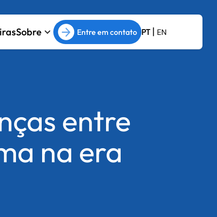
|
iras
Sobre
keyboard_arrow_down
Entre em contato
PT
EN
enças entre
ema na era