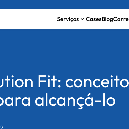
Serviços
Cases
Blog
Carre
keyboard_arrow_down
tion Fit: conceito
para alcançá-lo
os