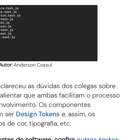
Autor:
Anderson Cossul
sclareceu as dúvidas dos colegas sobre
salientar que ambas facilitam o processo
envolvimento. Os componentes
m ser
Design Tokens
e, assim, os
 de cor, tipografia, etc.
estes de software, confira
outros textos