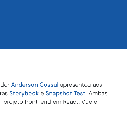
edor
Anderson Cossul
apresentou aos
ntas
Storybook
e
Snapshot Test
. Ambas
m projeto front-end em React, Vue e